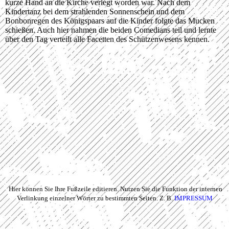
kurze Hand an die Kirche verlegt worden war. Nach dem
Kindertanz bei dem strahlenden Sonnenschein und dem
Bonbonregen des Königspaars auf die Kinder folgte das Mucken
schießen. Auch hier nahmen die beiden Comedians teil und lernte
über den Tag verteilt alle Facetten des Schützenwesens kennen.
Hier können Sie Ihre Fußzeile editieren. Nutzen Sie die Funktion der internen
Verlinkung einzelner Wörter zu bestimmten Seiten. Z. B.
IMPRESSUM