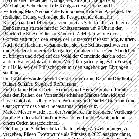
Bei der anschließenden Königsproklamation übergab erst
Maximilian Schneidereit die Königskette an Franz und in
Vertretung Max Neuhaus die Königinnen Krone an Annegret. Den
restlichen Freitag verbrachte die Festgemeinde damit ihr
Königspaar hochleben zu lassen und das Schützenfest zu feiern
Der Samstag startete mit der Schützenmesse um 9 Uhr in der
Pfarrkirche St. Antonius zu Sönnern. Zelebriert wurde der
Gottesdienst durch den Präses der Bruderschaft Pastor Jörg Kutrieb.
Nach dem Hochamt versammelten sich die Schützenschwestern
und Schützenbrüder im Pfarrgarten, um ihrem Präses ein Ständchen
zu bringen und dabei auf das Wohl der Gemeinde das ein oder
andere Kaltgetränk zu trinken. Von Pfarrgarten ging es im Festzug
zur Halle, wo der Frühschoppen mit den zugehörigen Ehrungen
stattfand
Für 50 Jahre wurden geehrt Gerd Lanfermann, Raimund Sudhoff,
Rainer Schäfer, Siegfried Reffelmann
Für 65 Jahre Heinz Dieter Hemmer und Heinz Bernhard Prünte
Aus den Reihen des Vorstandes erhielten Markus Mawick und
Uwe Gaidis das silberne Verdienstkreuz und Daniel Ostermann und
Olaf Schmitz das Sankt Sebastianus Ehrenkreuz.
Marcel Mester wurde von der Avantgarde für besondere Verdienst
für die Bruderschaft und im Besonderen für die Avantgarde mit
einem Orden ausgezeichnet.
Die Jung und Schülerschützen hatten einige Auszeichnungen zu
vergeben, Eileen Ewert wurde als Prinzessin 2023 ausgezeichnet,