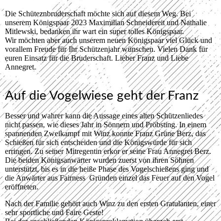
Die Schüteznbruderschaft möchte sich auf diesem Weg. Bei
unserem Königspaar 2023 Maximilian Schneidereit und Nathalie
Mitlewski, bedanken ihr wart ein super tolles Königspaar.
Wir möchten aber auch unserem neuen Königspaar viel Glück und
vorallem Freude für Ihr Schützenjahr wünschen. Vielen Dank für
euren Einsatz für die Bruderschaft. Lieber Franz und Liebe
Annegret.
Auf die Vogelwiese geht der Franz
Besser und wahrer kann die Aussage eines alten Schützenliedes
nicht passen, wie dieses Jahr in Sönnern und Pröbsting. In einem
spannenden Zweikampf mit Winz konnte Franz Grüne Berz, das
Schießen für sich entscheiden und die Königswürde für sich
erringen. Zu seiner Mitregentin erkor er seine Frau Annegret Berz.
Die beiden Königsanwärter wurden zuerst von ihren Söhnen
unterstützt, bis es in die heiße Phase des Vogelschießens ging und
die Anwärter aus Fairness Gründen einzel das Feuer auf den Vogel
eröffneten.
Nach der Familie gehört auch Winz zu den ersten Gratulanten, einer
sehr sportliche und Faire Geste!