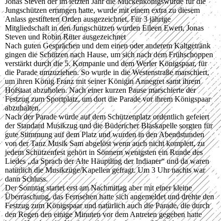
Jonas Steven der im letzten Jahr die Mückenkönigswürde für die
Jungschützen errungen hatte, wurde mit einem extra zu diesem
Anlass gestifteten Orden ausgezeichnet. Für 3 jährige
Mitgliedschaft in den Jungschützen wurden Eileen Ewert, Jonas
Steven und Robin Rüter ausgezeichnet
Nach guten Gesprächen und dem einen oder anderem Kaltgetränk
gingen die Schützen nach Hause, um sich nach dem Frühschoppen
verstärkt durch die 5. Kompanie und dem Werler Königspaar, für
die Parade umzuziehen. So wurde in die Westenstraße marschiert,
um ihren König Franz mit seiner Königin Annegret samt ihrem
Hofstaat abzuholen. Nach einer kurzen Pause marschierte der
Festzug zum Sportplatz, um dort die Parade vor ihrem Königspaar
abzuhalten.
Nach der Parade würde auf dem Schützenplatz ordentlich gefeiert
der Standard Musikzug und die Büdericher Blaskapelle sorgten für
gute Stimmung auf dem Platz und wurden in den Abendstunden
von der Tanz Musik Sam abgelöst wenn auch nicht komplett, zu
jedem Schützenfest gehört in Sönnern wenigsten ein Runde des
Liedes „da Sprach der Alte Häuptling der Indianer“ und da waren
natürlich die Musikzüge/Kapellen gefragt. Um 3 Uhr nachts war
dann Schluss.
Der Sonntag startet erst am Nachmittag aber mit einer kleine
Überraschung, das Fernsehen hatte sich angemeldet und drehte den
Festzug zum Königspaar und natürlich auch die Parade, die durch
den Regen den einige Minuten vor dem Antreten gegeben hatte