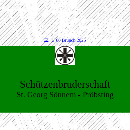
Ü 60 Brunch 2025
Schützenbruderschaft
St. Georg Sönnern - Pröbsting