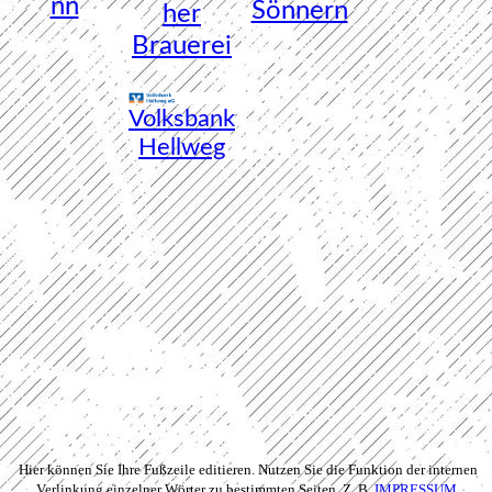
nn
Sönnern
her
Brauerei
Volksbank
Hellweg
Hier können Sie Ihre Fußzeile editieren. Nutzen Sie die Funktion der internen
Verlinkung einzelner Wörter zu bestimmten Seiten. Z. B.
IMPRESSUM