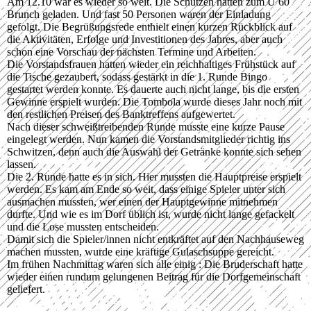
Am 12.10 war es wieder so weit. Die Schützen hatten zum Ü 60
Brunch geladen. Und fast 50 Personen waren der Einladung
gefolgt. Die Begrüßungsrede enthielt einen kurzen Rückblick auf
die Aktivitäten, Erfolge und Investitionen des Jahres, aber auch
schon eine Vorschau der nächsten Termine und Arbeiten.
Die Vorstandsfrauen hatten wieder ein reichhaltiges Frühstück auf
die Tische gezaubert, sodass gestärkt in die 1. Runde Bingo
gestartet werden konnte. Es dauerte auch nicht lange, bis die ersten
Gewinne erspielt wurden. Die Tombola wurde dieses Jahr noch mit
den restlichen Preisen des Banktreffens aufgewertet.
Nach dieser schweißtreibenden Runde musste eine kurze Pause
eingelegt werden. Nun kamen die Vorstandsmitglieder richtig ins
Schwitzen, denn auch die Auswahl der Getränke konnte sich sehen
lassen.
Die 2. Runde hatte es in sich. Hier mussten die Hauptpreise erspielt
werden. Es kam am Ende so weit, dass einige Spieler unter sich
ausmachen mussten, wer einen der Hauptgewinne mitnehmen
durfte. Und wie es im Dorf üblich ist, wurde nicht lange gefackelt
und die Lose mussten entscheiden.
Damit sich die Spieler/innen nicht entkräftet auf den Nachhauseweg
machen mussten, wurde eine kräftige Gulaschsuppe gereicht.
Im frühen Nachmittag waren sich alle einig : Die Bruderschaft hatte
wieder einen rundum gelungenen Beitrag für die Dorfgemeinschaft
geliefert.