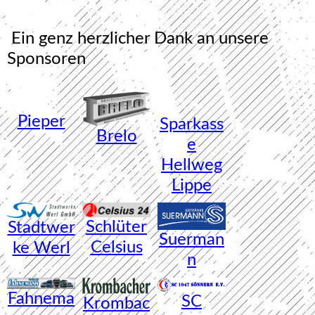
Ein genz herzlicher Dank an unsere
Sponsore
n
Pieper
Sparkass
Brelo
e
Hellweg
Lippe
Schlüter
Stadtwer
Suerman
Celsiu
s
ke Werl
n
Fahnema
SC
Krombac